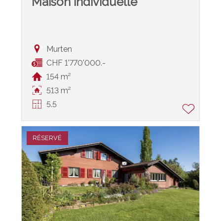
Maison individuelle
Murten
CHF 1'770'000.-
154 m²
513 m²
5.5
RÉSERVÉ