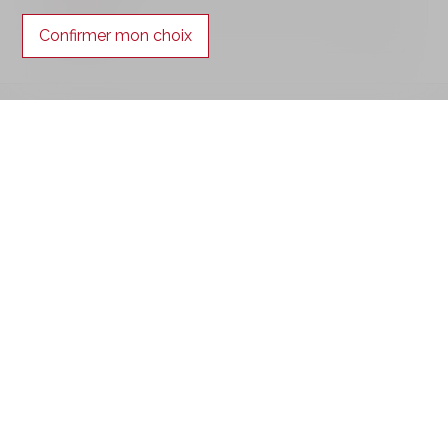
2
Confirmer mon choix
Contactez-nous
Wohnen im Seeland Immobilien GmbH
Hauptstrasse 49
2560 Nidau
Tél.
032 323 01 04
Fax 032 323 01 06