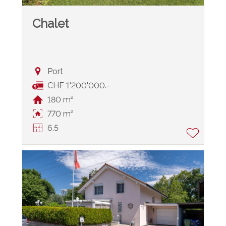
Chalet
Port
CHF 1'200'000.-
180 m²
770 m²
6.5