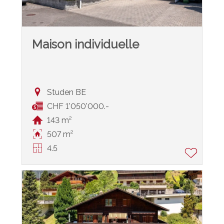
Maison individuelle
Studen BE
CHF 1'050'000.-
143 m²
507 m²
4.5