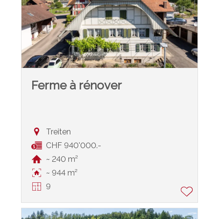
Ferme à rénover
Treiten
CHF 940'000.-
~ 240 m²
~ 944 m²
9