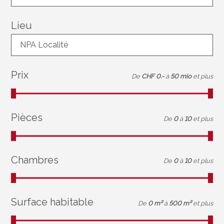
Lieu
NPA Localité
Prix
De
CHF 0.-
à
50 mio
et plus
Pièces
De
0
à
10
et plus
Chambres
De
0
à
10
et plus
Surface habitable
De
0 m²
à
500 m²
et plus