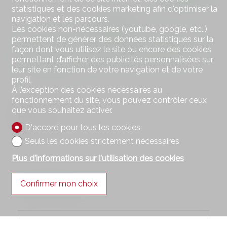
statistiques et des cookies marketing afin d'optimiser la
navigation et les parcours.
Les cookies non-nécessaires (youtube, google, etc..)
permettent de générer des données statistiques sur la
Très bien, votre capacité financière (rapport entre
façon dont vous utilisez le site ou encore des cookies
les charges et le revenus) se situe dans les limites
permettant d’afficher des publicités personnalisées sur
recommandées.
leur site en fonction de votre navigation et de votre
profil.
À l’exception des cookies nécessaires au
fonctionnement du site, vous pouvez contrôler ceux
que vous souhaitez activer.
Revenu
D'accord pour tous les cookies
Seuls les cookies strictement nécessaires
Plus d'informations sur l'utilisation des cookies
Revenu annuel
Confirmer mon choix