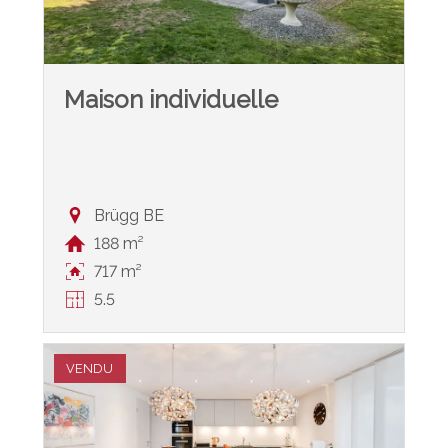
Maison individuelle
Brügg BE
188 m²
717 m²
5.5
VENDU