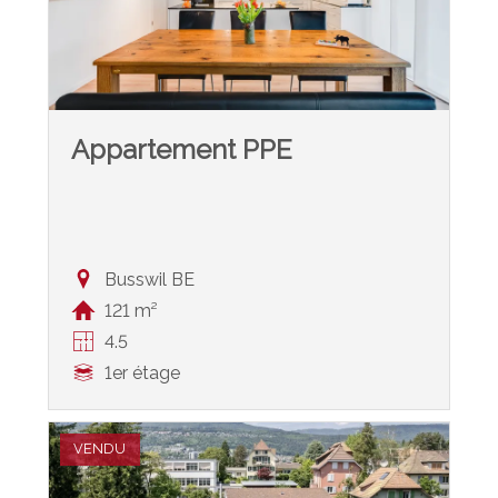
Appartement PPE
Busswil BE
121 m²
4.5
1er étage
VENDU