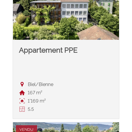
Appartement PPE
Biel/Bienne
167 m²
1'169 m²
5.5
VENDU