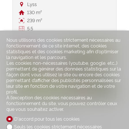
Lyss
130 m²
239 m²
5.5
Nous utilisons des cookies strictement nécessaires au
fonctionnement de ce site internet, des cookies
VENDU
statistiques et des cookies marketing afin d'optimiser
la navigation et les parcours.
Les cookies non-nécessaires (youtube, google, etc..)
permettent de générer des données statistiques sur la
façon dont vous utilisez le site ou encore des cookies
permettant d’afficher des publicités personnalisées sur
leur site en fonction de votre navigation et de votre
profil.
À l’exception des cookies nécessaires au
fonctionnement du site, vous pouvez contrôler ceux
Maison individuelle
que vous souhaitez activer.
D'accord pour tous les cookies
Seuls les cookies strictement nécessaires