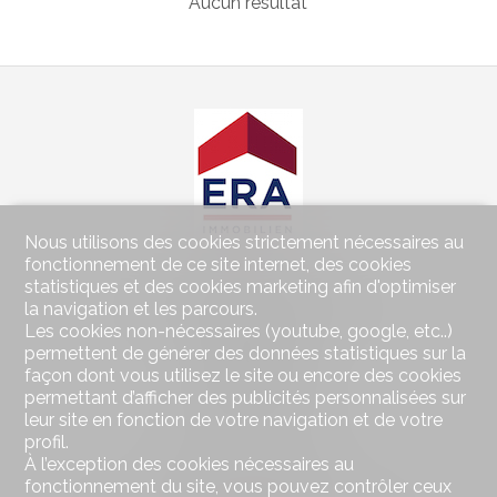
Aucun résultat
Nous utilisons des cookies strictement nécessaires au
fonctionnement de ce site internet, des cookies
Contactez-nous
statistiques et des cookies marketing afin d'optimiser
la navigation et les parcours.
Wohnen im Seeland Immobilien GmbH
Les cookies non-nécessaires (youtube, google, etc..)
Hauptstrasse 49
permettent de générer des données statistiques sur la
2560 Nidau
Tél.
032 323 01 04
façon dont vous utilisez le site ou encore des cookies
Fax 032 323 01 06
permettant d’afficher des publicités personnalisées sur
wohnen@imseeland.ch
leur site en fonction de votre navigation et de votre
profil.
À l’exception des cookies nécessaires au
Restez connecté
fonctionnement du site, vous pouvez contrôler ceux