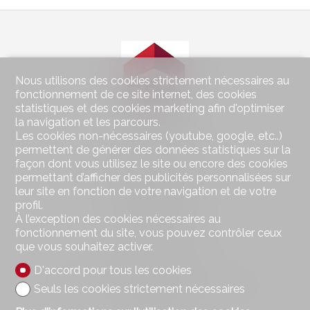
Nous utilisons des cookies strictement nécessaires au
fonctionnement de ce site internet, des cookies
statistiques et des cookies marketing afin d'optimiser
la navigation et les parcours.
Les cookies non-nécessaires (youtube, google, etc..)
Contactez-nous
permettent de générer des données statistiques sur la
façon dont vous utilisez le site ou encore des cookies
Wohnen im Seeland Immobilien GmbH
permettant d’afficher des publicités personnalisées sur
Hauptstrasse 49
leur site en fonction de votre navigation et de votre
2560 Nidau
profil.
Tél.
032 323 01 04
À l’exception des cookies nécessaires au
Fax 032 323 01 06
wohnen@imseeland.ch
fonctionnement du site, vous pouvez contrôler ceux
que vous souhaitez activer.
Restez connecté
D'accord pour tous les cookies
Ne laissez aucun bien vous échapper, inscrivez-vous
Seuls les cookies strictement nécessaires
gratuitement.