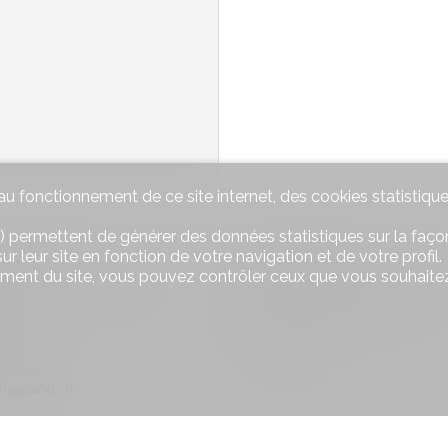
u fonctionnement de ce site internet, des cookies statistique
) permettent de générer des données statistiques sur la façon
r leur site en fonction de votre navigation et de votre profil.
tez-nous
Restez connecté
ement du site, vous pouvez contrôler ceux que vous souhaitez
 Seeland Immobilien GmbH
Ne laissez aucun bien vous échapp
inscrivez-vous gratuitement.
se 49
u
S'abonner
3 01 04
3 01 06
seeland.ch