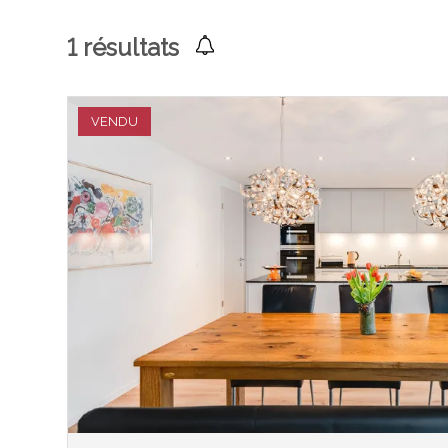
1
résultats
VENDU