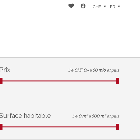
CHF
FR
Prix
De
CHF 0.-
à
50 mio
et plus
Surface habitable
De
0 m²
à
500 m²
et plus