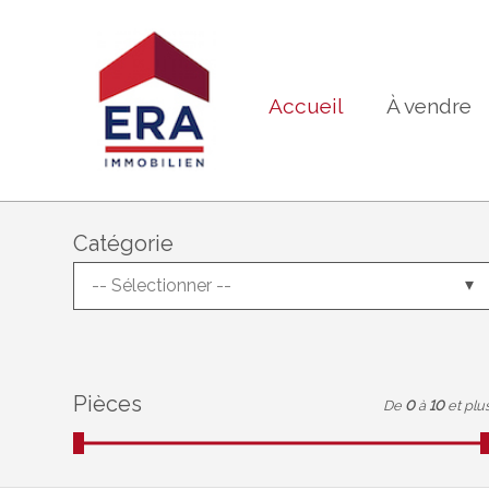
Accueil
À vendre
Catégorie
-- Sélectionner --
Pièces
De
0
à
10
et plu