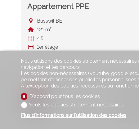
Appartement PPE
Busswil BE
121 m²
4.5
1er étage
Nous utilisons des cookies strictement nécessaires a
navigation et les parcours.
Les cookies non-nécessaires (youtube, google, etc..
permettant d’afficher des publicités personnalisées su
Contac
À l’exception des cookies nécessaires au fonctionn
Wohnen im
D'accord pour tous les cookies
Hauptstras
2560 Nida
Seuls les cookies strictement nécessaires
Tél.
032 32
Fax 032 32
Plus d'informations sur l'utilisation des cookies
wohnen@im