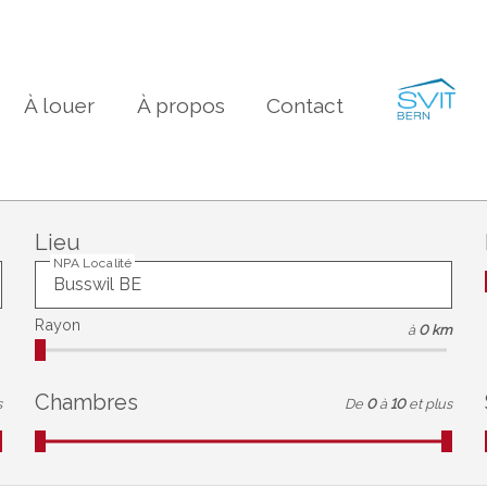
À louer
À propos
Contact
Lieu
NPA Localité
Rayon
à
0 km
Chambres
s
De
0
à
10
et plus