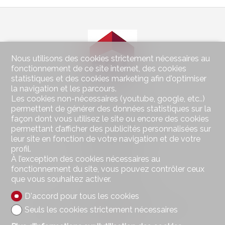
Nous utilisons des cookies strictement nécessaires au
fonctionnement de ce site internet, des cookies
statistiques et des cookies marketing afin d'optimiser
la navigation et les parcours.
Les cookies non-nécessaires (youtube, google, etc..)
Contactez-nous
permettent de générer des données statistiques sur la
façon dont vous utilisez le site ou encore des cookies
Wohnen im Seeland Immobilien GmbH
permettant d’afficher des publicités personnalisées sur
Hauptstrasse 49
leur site en fonction de votre navigation et de votre
2560 Nidau
profil.
Tél.
032 323 01 04
À l’exception des cookies nécessaires au
Fax 032 323 01 06
wohnen@imseeland.ch
fonctionnement du site, vous pouvez contrôler ceux
que vous souhaitez activer.
Restez connecté
D'accord pour tous les cookies
Ne laissez aucun bien vous échapper, inscrivez-vous
Seuls les cookies strictement nécessaires
gratuitement.