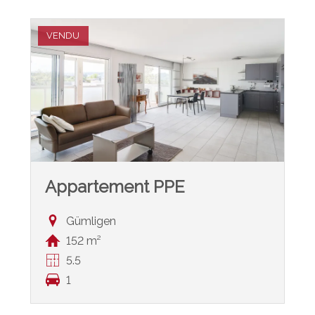
VENDU
Appartement PPE
Gümligen
152 m²
5.5
1