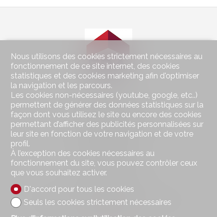
Nous utilisons des cookies strictement nécessaires au
fonctionnement de ce site internet, des cookies
statistiques et des cookies marketing afin d'optimiser
la navigation et les parcours.
Les cookies non-nécessaires (youtube, google, etc..)
Contactez-nous
permettent de générer des données statistiques sur la
façon dont vous utilisez le site ou encore des cookies
Wohnen im Seeland Immobilien GmbH
permettant d’afficher des publicités personnalisées sur
Hauptstrasse 49
leur site en fonction de votre navigation et de votre
2560 Nidau
profil.
Tél.
032 323 01 04
À l’exception des cookies nécessaires au
Fax 032 323 01 06
wohnen@imseeland.ch
fonctionnement du site, vous pouvez contrôler ceux
que vous souhaitez activer.
Restez connecté
D'accord pour tous les cookies
Ne laissez aucun bien vous échapper, inscrivez-vous
Seuls les cookies strictement nécessaires
gratuitement.