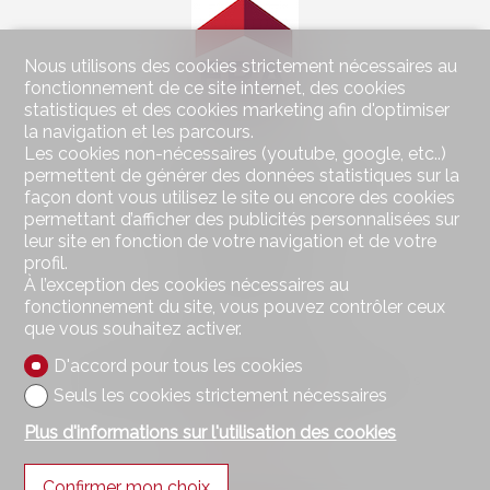
Nous utilisons des cookies strictement nécessaires au
fonctionnement de ce site internet, des cookies
statistiques et des cookies marketing afin d'optimiser
la navigation et les parcours.
Les cookies non-nécessaires (youtube, google, etc..)
Contactez-nous
permettent de générer des données statistiques sur la
Wohnen im Seeland Immobilien GmbH
façon dont vous utilisez le site ou encore des cookies
Hauptstrasse 49
permettant d’afficher des publicités personnalisées sur
2560 Nidau
leur site en fonction de votre navigation et de votre
Tél.
032 323 01 04
profil.
Fax 032 323 01 06
À l’exception des cookies nécessaires au
wohnen@imseeland.ch
fonctionnement du site, vous pouvez contrôler ceux
que vous souhaitez activer.
Restez connecté
D'accord pour tous les cookies
Ne laissez aucun bien vous échapper, inscrivez-vous
Seuls les cookies strictement nécessaires
gratuitement.
Plus d'informations sur l'utilisation des cookies
S'abonner
Confirmer mon choix