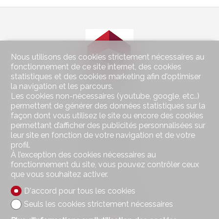
Nous utilisons des cookies strictement nécessaires au
fonctionnement de ce site internet, des cookies
statistiques et des cookies marketing afin d'optimiser
la navigation et les parcours.
Les cookies non-nécessaires (youtube, google, etc..)
Contactez-nous
permettent de générer des données statistiques sur la
façon dont vous utilisez le site ou encore des cookies
Wohnen im Seeland Immobilien GmbH
permettant d’afficher des publicités personnalisées sur
Hauptstrasse 49
leur site en fonction de votre navigation et de votre
2560 Nidau
profil.
Tél.
032 323 01 04
À l’exception des cookies nécessaires au
Fax 032 323 01 06
wohnen@imseeland.ch
fonctionnement du site, vous pouvez contrôler ceux
que vous souhaitez activer.
Restez connecté
D'accord pour tous les cookies
Ne laissez aucun bien vous échapper, inscrivez-vous
Seuls les cookies strictement nécessaires
gratuitement.