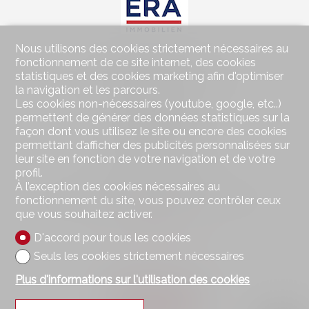
Nous utilisons des cookies strictement nécessaires au
Contactez-nous
fonctionnement de ce site internet, des cookies
statistiques et des cookies marketing afin d'optimiser
Wohnen im Seeland Immobilien GmbH
la navigation et les parcours.
Hauptstrasse 49
Les cookies non-nécessaires (youtube, google, etc..)
2560 Nidau
permettent de générer des données statistiques sur la
Tél.
032 323 01 04
façon dont vous utilisez le site ou encore des cookies
Fax 032 323 01 06
permettant d’afficher des publicités personnalisées sur
wohnen@imseeland.ch
leur site en fonction de votre navigation et de votre
profil.
Restez connecté
À l’exception des cookies nécessaires au
Ne laissez aucun bien vous échapper, inscrivez-vous
fonctionnement du site, vous pouvez contrôler ceux
gratuitement.
que vous souhaitez activer.
D'accord pour tous les cookies
S'abonner
Seuls les cookies strictement nécessaires
Plus d'informations sur l'utilisation des cookies
Suivez-nous sur