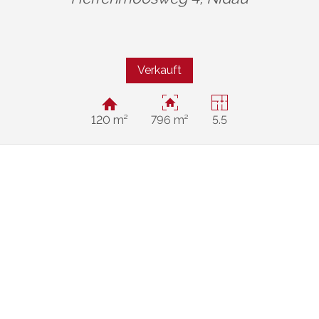
Verkauft
120 m²
796 m²
5.5