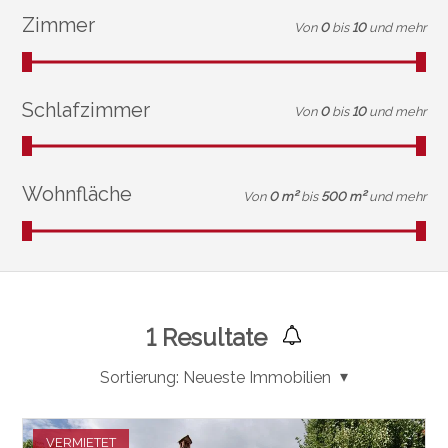
Zimmer
Von
0
bis
10
und mehr
Schlafzimmer
Von
0
bis
10
und mehr
Wohnfläche
Von
0 m²
bis
500 m²
und mehr
1
Resultate
Sortierung:
Neueste Immobilien
VERMIETET