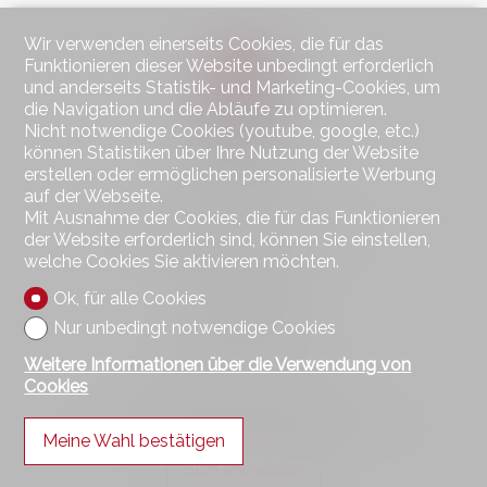
Wir verwenden einerseits Cookies, die für das
Funktionieren dieser Website unbedingt erforderlich
und anderseits Statistik- und Marketing-Cookies, um
die Navigation und die Abläufe zu optimieren.
Nicht notwendige Cookies (youtube, google, etc.)
können Statistiken über Ihre Nutzung der Website
erstellen oder ermöglichen personalisierte Werbung
auf der Webseite.
Kontaktieren Sie uns
Mit Ausnahme der Cookies, die für das Funktionieren
der Website erforderlich sind, können Sie einstellen,
Wohnen im Seeland Immobilien GmbH
welche Cookies Sie aktivieren möchten.
Hauptstrasse 49
2560 Nidau
Ok, für alle Cookies
Tel.
032 323 01 04
Fax 032 323 01 06
Nur unbedingt notwendige Cookies
wohnen@imseeland.ch
Weitere Informationen über die Verwendung von
Cookies
Bleiben Sie verbunden
Verpassen Sie keine Objekte, melden Sie sich kostenlos an.
Meine Wahl bestätigen
Sich anmelden