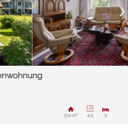
tenwohnung
114 m²
4.5
3