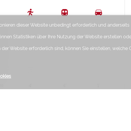
ionieren dieser Website unbedingt erforderlich und anderseits
 m
5'
5'
1'
önnen Statistiken über Ihre Nutzung der Website erstellen od
 m
4'
4'
1'
 der Website erforderlich sind, können Sie einstellen, welche 
 m
-
-
1'
 m
13'
-
3'
 m
13'
-
3'
okies
 m
4'
4'
1'
 m
4'
4'
1'