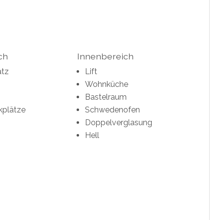
ch
Innenbereich
atz
Lift
Wohnküche
Bastelraum
kplätze
Schwedenofen
Doppelverglasung
Hell