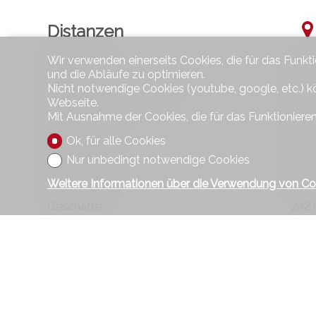
Distanzen
Wir verwenden einerseits Cookies, die für das Funkt
Bahnhof
275
und die Abläufe zu optimieren.
Nicht notwendige Cookies (youtube, google, etc.) k
Öffentliche Verkehrsmittel
227
Webseite.
Mit Ausnahme der Cookies, die für das Funktionieren
Autobahn
500
Ok, für alle Cookies
Kindergarten
935
Nur unbedingt notwendige Cookies
Primarschule
757
Weitere Informationen über die Verwendung von Co
Geschäfte
242
Restaurants
235