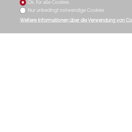
Ok, für alle Cookies
Nur unbedingt notwendige Cookies
Weitere Informationen über die Verwendung von Co
Kontakt
Wohnen im
Hauptstras
2560 Nida
Tel.
032 32
Fax 032 32