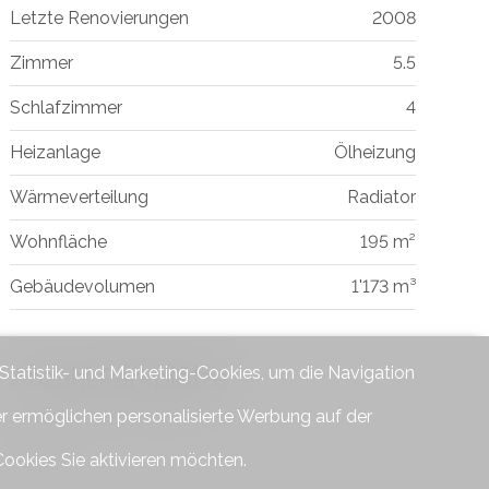
Letzte Renovierungen
2008
Zimmer
5.5
Schlafzimmer
4
Heizanlage
Ölheizung
Wärmeverteilung
Radiator
Wohnfläche
195 m²
Gebäudevolumen
1'173 m³
Anzahl Parkplätze
 Statistik- und Marketing-Cookies, um die Navigation
er ermöglichen personalisierte Werbung auf der
Aussen
2
Cookies Sie aktivieren möchten.