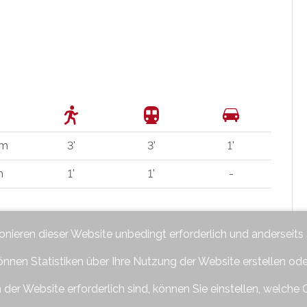
 m
3'
3'
1'
m
1'
1'
-
ionieren dieser Website unbedingt erforderlich und anderseits
önnen Statistiken über Ihre Nutzung der Website erstellen od
 der Website erforderlich sind, können Sie einstellen, welche 