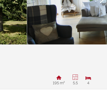
195 m²
5.5
4