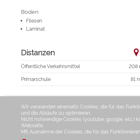
Boden
Fliesen
Laminat
Distanzen
Öffentliche Verkehrsmittel
208
Primarschule
81 
Wir verwenden einerseits Cookies, die für das Funkt
und die Abläufe zu optimieren.
Nicht notwendige Cookies (youtube, google, etc.) k
Webseite.
Mit Ausnahme der Cookies, die für das Funktionieren