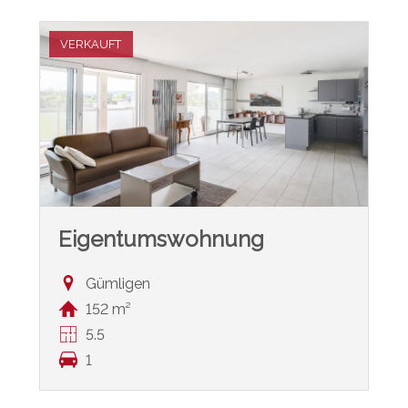
VERKAUFT
Eigentumswohnung
Gümligen
152 m²
5.5
1