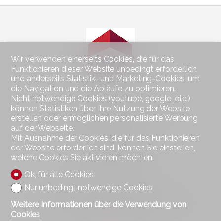
Wir verwenden einerseits Cookies, die für das
Funktionieren dieser Website unbedingt erforderlich
und anderseits Statistik- und Marketing-Cookies, um
die Navigation und die Abläufe zu optimieren.
Nicht notwendige Cookies (youtube, google, etc.)
Kontaktieren Sie uns
können Statistiken über Ihre Nutzung der Website
erstellen oder ermöglichen personalisierte Werbung
Wohnen im Seeland Immobilien GmbH
Hauptstrasse 49
auf der Webseite.
2560 Nidau
Mit Ausnahme der Cookies, die für das Funktionieren
Tel.
032 323 01 04
der Website erforderlich sind, können Sie einstellen,
Fax 032 323 01 06
welche Cookies Sie aktivieren möchten.
wohnen@imseeland.ch
Ok, für alle Cookies
Nur unbedingt notwendige Cookies
Bleiben Sie verbunden
Verpassen Sie keine Objekte, melden Sie sich kostenlos an.
Weitere Informationen über die Verwendung von
Cookies