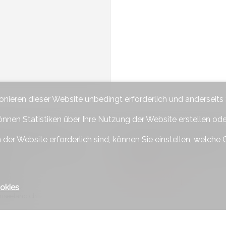
ionieren dieser Website unbedingt erforderlich und anderseits
önnen Statistiken über Ihre Nutzung der Website erstellen od
ieren Sie uns
Bleiben Sie verbunden
 der Website erforderlich sind, können Sie einstellen, welche 
 Seeland Immobilien GmbH
Verpassen Sie keine Objekte, meld
kostenlos an.
se 49
u
Sich anmelden
3 01 04
3 01 06
okies
seeland.ch