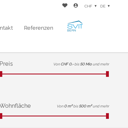
CHF
DE
ntakt
Referenzen
Preis
Von
CHF 0.-
bis
50 Mio
und mehr
Wohnfläche
Von
0 m²
bis
500 m²
und mehr