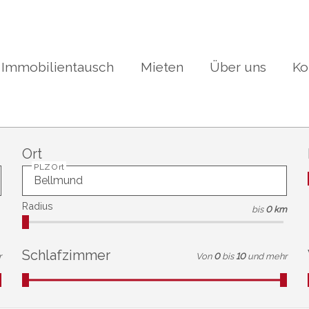
Immobilientausch
Mieten
Über uns
Ko
Ort
PLZ Ort
Radius
bis
0 km
Schlafzimmer
r
Von
0
bis
10
und mehr