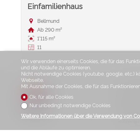
Einfamilienhaus
Bellmund
Ab 290 m²
1'115 m²
11
Wir verwenden einerseits Cookies, die für das Funkt
und die Abläufe zu optimieren.
Nicht notwendige Cookies (youtube, google, etc.) k
Webseite.
Kontakt
Mit Ausnahme der Cookies, die für das Funktionieren
Wohnen im
Ok, für alle Cookies
Hauptstras
2560 Nida
Nur unbedingt notwendige Cookies
Tel.
032 32
Fax 032 32
Weitere Informationen über die Verwendung von Co
wohnen@im