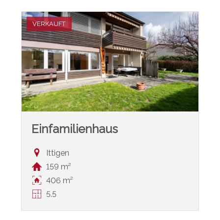
VERKAUFT
Einfamilienhaus
Ittigen
159 m²
406 m²
5.5