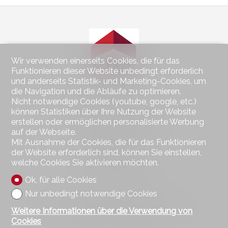
Wir verwenden einerseits Cookies, die für das
Funktionieren dieser Website unbedingt erforderlich
und anderseits Statistik- und Marketing-Cookies, um
die Navigation und die Abläufe zu optimieren.
Nicht notwendige Cookies (youtube, google, etc.)
Kontaktieren Sie uns
können Statistiken über Ihre Nutzung der Website
erstellen oder ermöglichen personalisierte Werbung
Wohnen im Seeland Immobilien GmbH
Hauptstrasse 49
auf der Webseite.
2560 Nidau
Mit Ausnahme der Cookies, die für das Funktionieren
Tel.
032 323 01 04
der Website erforderlich sind, können Sie einstellen,
Fax 032 323 01 06
welche Cookies Sie aktivieren möchten.
wohnen@imseeland.ch
Ok, für alle Cookies
Nur unbedingt notwendige Cookies
Bleiben Sie verbunden
Verpassen Sie keine Objekte, melden Sie sich kostenlos an.
Weitere Informationen über die Verwendung von
Cookies