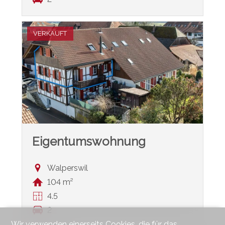
VERKAUFT
Eigentumswohnung
Walperswil
104 m²
4.5
2
Wir verwenden einerseits Cookies, die für das