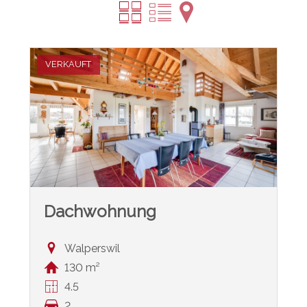
VERKAUFT
Dachwohnung
Walperswil
130 m²
4.5
2