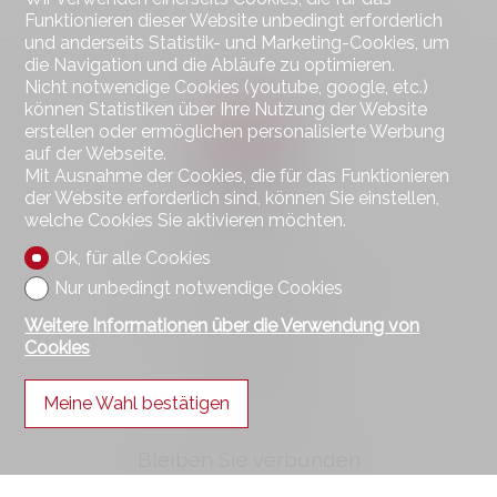
Funktionieren dieser Website unbedingt erforderlich
und anderseits Statistik- und Marketing-Cookies, um
die Navigation und die Abläufe zu optimieren.
Nicht notwendige Cookies (youtube, google, etc.)
können Statistiken über Ihre Nutzung der Website
erstellen oder ermöglichen personalisierte Werbung
auf der Webseite.
Mit Ausnahme der Cookies, die für das Funktionieren
der Website erforderlich sind, können Sie einstellen,
welche Cookies Sie aktivieren möchten.
Ok, für alle Cookies
Kontaktieren Sie uns
Nur unbedingt notwendige Cookies
Wohnen im Seeland Immobilien GmbH
Hauptstrasse 49
Weitere Informationen über die Verwendung von
2560 Nidau
Cookies
Tel.
032 323 01 04
Fax 032 323 01 06
wohnen@imseeland.ch
Meine Wahl bestätigen
Bleiben Sie verbunden
Verpassen Sie keine Objekte, melden Sie sich kostenlos an.