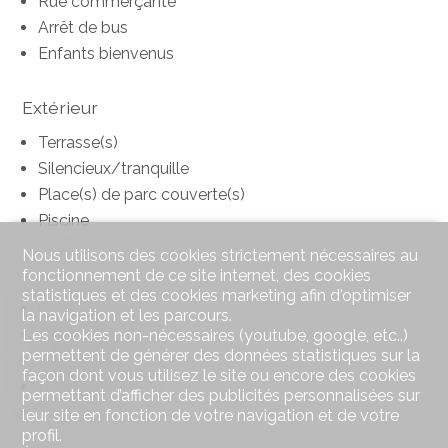
Rue commerçante
Arrêt de bus
Enfants bienvenus
Extérieur
Terrasse(s)
Silencieux/tranquille
Place(s) de parc couverte(s)
Piscine
Nous utilisons des cookies strictement nécessaires au
Intérieur
fonctionnement de ce site internet, des cookies
statistiques et des cookies marketing afin d'optimiser
Cuisine ouverte
la navigation et les parcours.
Climatisation
Les cookies non-nécessaires (youtube, google, etc..)
permettent de générer des données statistiques sur la
Poêle suédois
façon dont vous utilisez le site ou encore des cookies
Double vitrage
permettant d’afficher des publicités personnalisées sur
Traversant
leur site en fonction de votre navigation et de votre
profil.