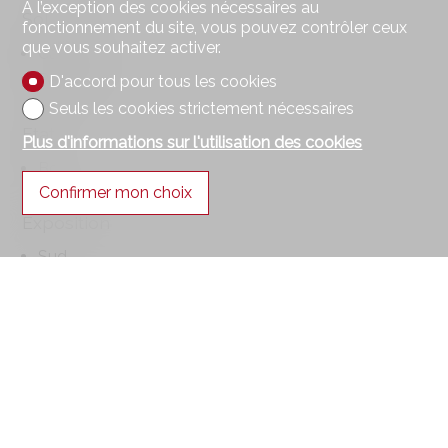
À l’exception des cookies nécessaires au
Sol
fonctionnement du site, vous pouvez contrôler ceux
que vous souhaitez activer.
Carrelage
Parquet
D'accord pour tous les cookies
Seuls les cookies strictement nécessaires
Etat
Plus d'informations sur l'utilisation des cookies
Bon
Confirmer mon choix
Exposition
Sud
Ouest
Vue
Panoramique
Lac
Alpes