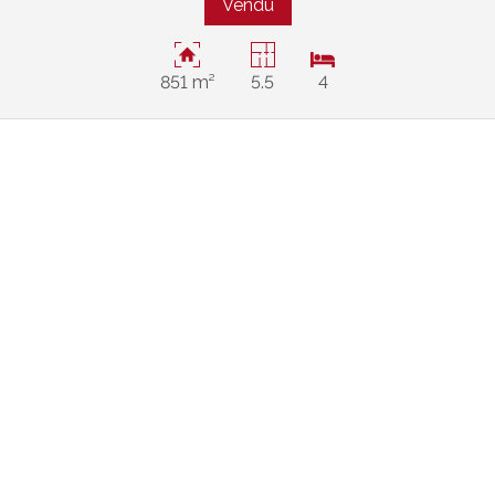
Vendu
851 m²
5.5
4