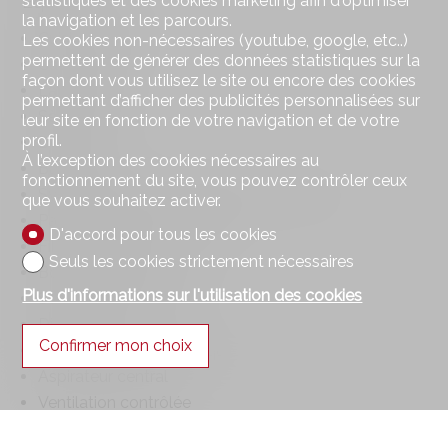
statistiques et des cookies marketing afin d'optimiser
Equipement
la navigation et les parcours.
Cuisine équipée
Les cookies non-nécessaires (youtube, google, etc..)
permettent de générer des données statistiques sur la
Cave à vin
façon dont vous utilisez le site ou encore des cookies
Lave-linge
permettant d’afficher des publicités personnalisées sur
Sèche-linge
leur site en fonction de votre navigation et de votre
profil.
Douche
À l’exception des cookies nécessaires au
Baignoire
fonctionnement du site, vous pouvez contrôler ceux
Système de capteurs solaires thermiques
que vous souhaitez activer.
Panneaux photovoltaiques
D'accord pour tous les cookies
Fibre optique
Seuls les cookies strictement nécessaires
Borne voiture électrique
Plus d'informations sur l'utilisation des cookies
Stores électriques
Digicode
Confirmer mon choix
Porte de garage électrique
Aspirateur central
Ventilation contrôlée
Eclairage extérieur