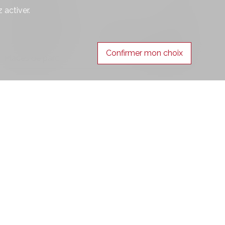
 activer.
Impôt communal
1.54 %
Impôt immobilier
1.5 ‰ de la valeur fiscale
Confirmer mon choix
Places de parc
Pas disponible