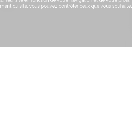
r leur site en fonction de votre navigation et de votre profil.
140 m
4'
-
ement du site, vous pouvez contrôler ceux que vous souhaitez