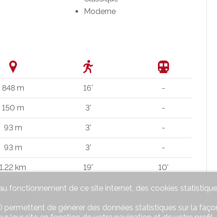
Moderne
848 m
16'
-
150 m
3'
-
93 m
3'
-
93 m
3'
-
1.22 km
19'
10'
1.22 km
19'
10'
u fonctionnement de ce site internet, des cookies statistique
186 m
5'
-
) permettent de générer des données statistiques sur la façon