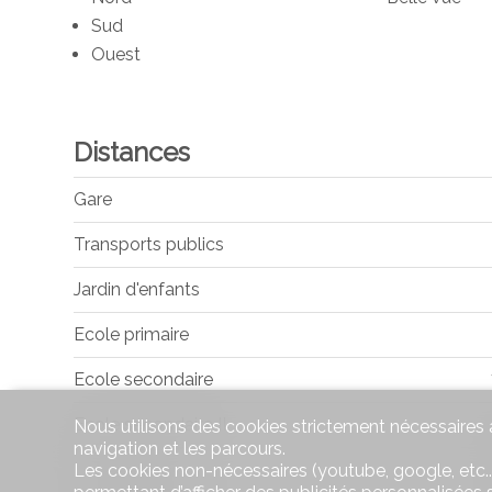
Sud
Ouest
Distances
Gare
Transports publics
Jardin d'enfants
Ecole primaire
Ecole secondaire
Ecole secondaire II
Nous utilisons des cookies strictement nécessaires a
navigation et les parcours.
Commerces
Les cookies non-nécessaires (youtube, google, etc..