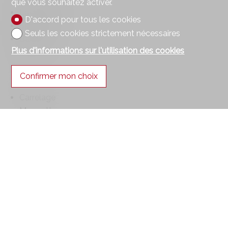
que vous souhaitez activer.
Lave-linge
D'accord pour tous les cookies
Sèche-linge
Seuls les cookies strictement nécessaires
Baignoire
Plus d'informations sur l'utilisation des cookies
Douche
Confirmer mon choix
Sol
Carrelage
Moquette
Exposition
Nord
Sud
Ensoleillement
Bon