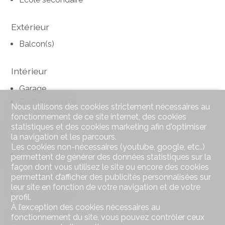
Extérieur
Balcon(s)
Intérieur
Garage
Cuisine ouverte
Nous utilisons des cookies strictement nécessaires au
WC visiteurs
fonctionnement de ce site internet, des cookies
statistiques et des cookies marketing afin d'optimiser
Cave
la navigation et les parcours.
Réduit
Les cookies non-nécessaires (youtube, google, etc..)
Poêle suédois
permettent de générer des données statistiques sur la
Double vitrage
façon dont vous utilisez le site ou encore des cookies
permettant d’afficher des publicités personnalisées sur
Puit de lumière
leur site en fonction de votre navigation et de votre
Lumineux
profil.
À l’exception des cookies nécessaires au
fonctionnement du site, vous pouvez contrôler ceux
Equipement