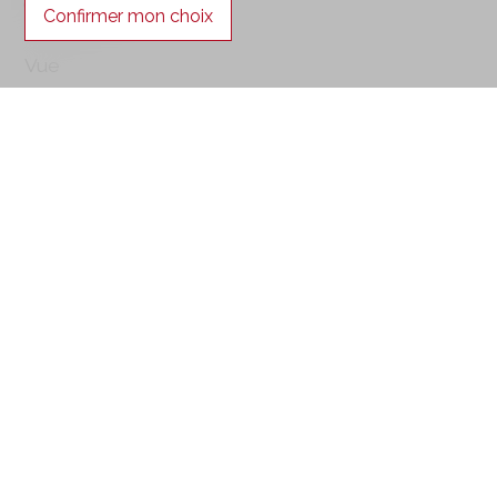
Toute la journée
Confirmer mon choix
Vue
Dégagée
Divers
Non inscrit aux sites pollués
Distances
Gare
372 m
7'
-
Jardin d'enfants
46 m
1'
-
Commerces
426 m
8'
3'