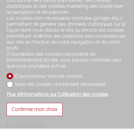
fonctionnement de ce site internet, des cookies
statistiques et des cookies marketing afin d'optimiser
Il convient de souligner particulièrement la situation
la navigation et les parcours.
calme et ensoleillée, la proximité du lac et de la nature,
Les cookies non-nécessaires (youtube, google, etc..)
les trois salles d’eau ainsi que les nombreuses
permettent de générer des données statistiques sur la
possibilités d’utilisation des combles et de l’espace au-
façon dont vous utilisez le site ou encore des cookies
dessus du garage. La maison offre à une famille
permettant d’afficher des publicités personnalisées sur
beaucoup d’espace et de liberté d’aménagement.
leur site en fonction de votre navigation et de votre
Informations complémentaires sur demande.
profil.
À l’exception des cookies nécessaires au
fonctionnement du site, vous pouvez contrôler ceux
que vous souhaitez activer.
D'accord pour tous les cookies
Seuls les cookies strictement nécessaires
Commodités
Plus d'informations sur l'utilisation des cookies
Confirmer mon choix
Environnement