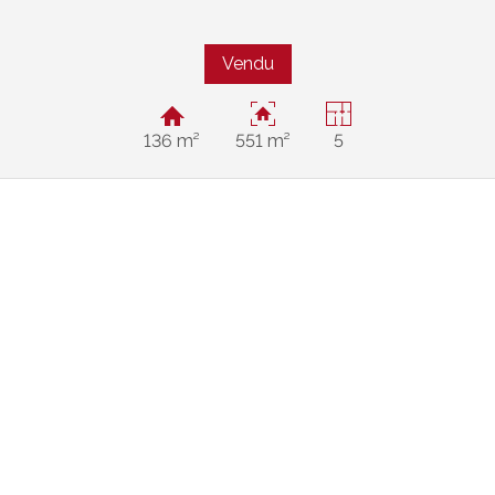
Vendu
136 m²
551 m²
5