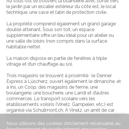
Au sous-sol se trouvent la buanderie avec sortie vers
le jardin par un escalier extérieur du côté est, le local
technique, une cave et l’abri de protection civile.
La propriété comprend également un grand garage
double attenant. Sous son toit, un espace
supplémentaire offre un lieu idéal pour un atelier ou
une salle de loisirs (non compris dans la surface
habitable nette).
La maison dispose en partie de fenêtres à triple
vitrage et d’un chauffage au sol.
Trois magasins se trouvent à proximité : le Denner
Express à Lüscherz, ouvert également le dimanche, et
à Ins, un Coop, des magasins de ferme, une
boulangerie, une boucherie, une Landi et d’autres
commerces. Le transport scolaire vers les
établissements voisins (Vinelz, Gampelen, etc.) est
organisé via Schulimont.ch. À Vinelz, un arrêt de car
postal est disponible, et des projets sont en cours afin
d’intégrer Vinelz à un réseau de transports publics
Nous utilisons des cookies strictement nécessaires au
élargi d’ici 2030.